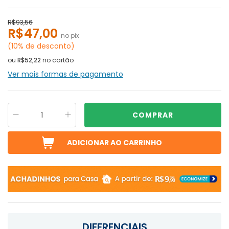
R$93,56
R$47,00
no pix
(10% de desconto)
ou
R$52,22
no cartão
Ver mais formas de pagamento
DIFERENCIAIS