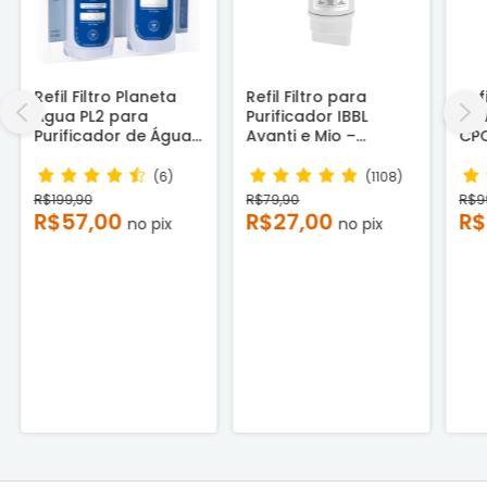
Refil Filtro Planeta
Refil Filtro para
Ref
Água PL2 para
Purificador IBBL
Pur
Purificador de Água
Avanti e Mio –
CPC
Latina P635 e P655
Compatível
CPB
Compatível - Novo
Co
(6)
(1108)
R$199,90
R$79,90
R$9
R$57,00
R$27,00
R$
no pix
no pix