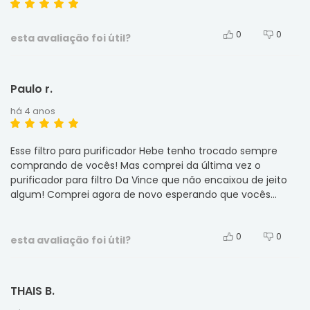
0
0
esta avaliação foi útil?
Paulo r.
há 4 anos
Esse filtro para purificador Hebe tenho trocado sempre
comprando de vocês! Mas comprei da última vez o
purificador para filtro Da Vince que não encaixou de jeito
algum! Comprei agora de novo esperando que vocês
corrigiram a conexão! Esse ainda não coloquei pois o apto
que se encontra alugado! Vão sair em fevereiro próximo
0
0
quando vou tentar instalar
esta avaliação foi útil?
THAIS B.