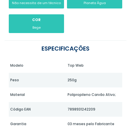
Não necessita de um técnico
Planeta Água
COR
Bege
ESPECIFICAÇÕES
Modelo
Top Web
Peso
250g
Material
Polipropileno Carvão Ativo;
Código EAN
7898931242209
Garantia
03 meses pelo Fabricante