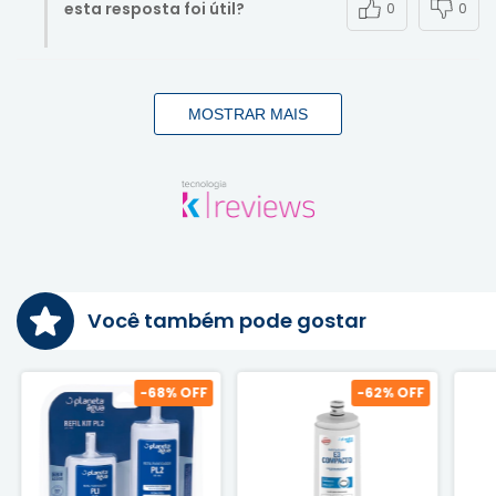
esta resposta foi útil?
0
0
MOSTRAR MAIS
Você também pode gostar
-
68
% OFF
-
62
% OFF