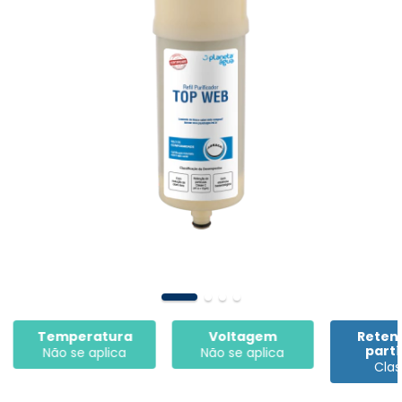
Voltagem
Retenção de
Efici
partículas
Bacteri
Não se aplica
Classe C
Não se