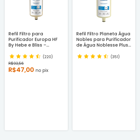
Refil Filtro para
Refil Filtro Planeta Água
Purificador Europa HF
Nobles para Purificador
By Hebe e Bliss –
de Água Noblesse Plus,
Compatível
CTA Smart e Da Vinci -
Compatível
(220)
(351)
R$93,56
R$47,00
no pix