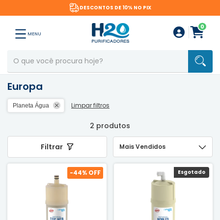
DESCONTOS DE 10% NO PIX
0
MENU
Europa
Limpar filtros
Planeta Água
2 produtos
Filtrar
-
44
% OFF
Esgotado