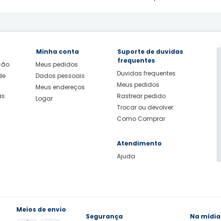
Minha conta
Suporte de duvidas
frequentes
ição
Meus pedidos
Duvidas frequentes
de
Dados pessoais
Meus pedidos
Meus endereços
as
Rastrear pedido
Logar
Trocar ou devolver
Como Comprar
Atendimento
Ajuda
Meios de envio
Segurança
Na mídia