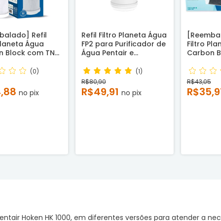
alado] Refil
Refil Filtro Planeta Água
[Reembal
 Planeta Água
FP2 para Purificador de
Filtro Pl
n Block com TNT
Água Pentair e
Carbon B
ca para
Bebedouro Lider -
e com en
as de 9,3/4"
Compatível
Carcaças
(0)
(1)
a Água, BBI,
Planeta Á
R$80,90
R$43,05
, Lorenzetti -
Pentair, L
4,88
R$49,91
R$35,9
no pix
no pix
tível
outras -
ntair Hoken HK 1000, em diferentes versões para atender a nec