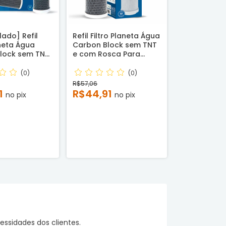
ado] Refil
Refil Filtro Planeta Água
aneta Água
Carbon Block sem TNT
lock sem TNT
e com Rosca Para
caixe para
Carcaças de 9,3/4"
 de 9,3/4"
Planeta Água, BBI,
(0)
(0)
gua, BBI,
Pentair, Lorenzetti e
R$57,06
orenzetti e
outras -Reembalado
1
R$44,91
no pix
no pix
 Compatível
essidades dos clientes.