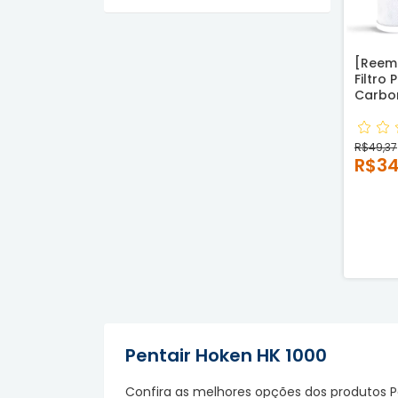
[Reemb
Filtro
Carbo
e Ros
Carcaç
Planet
R$49,37
Pentair
R$3
Compa
Pentair Hoken HK 1000
Confira as melhores opções dos produtos Pe