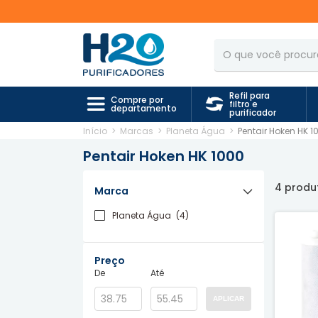
Refil para
Compre por
filtro e
departamento
purificador
Início
>
Marcas
>
Planeta Água
>
Pentair Hoken HK 1
Pentair Hoken HK 1000
4 produ
Marca
Planeta Água
(4)
Preço
De
Até
APLICAR