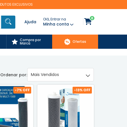
0
Olá, Entrar na
Ajuda
Minha conta
Compra por
Ofertas
Marca
Ordenar por:
-
7
% OFF
-
13
% OFF