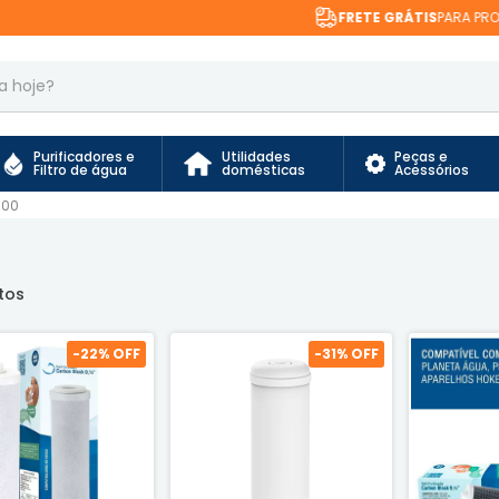
FRETE GRÁTIS
PARA PRODUTOS EXCLUSIVOS
Purificadores e
Utilidades
Peças e
Filtro de água
domésticas
Acessórios
000
tos
-
22
% OFF
-
31
% OFF