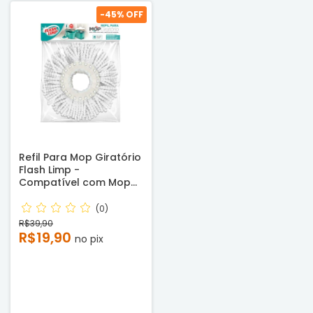
-
45
% OFF
Refil Para Mop Giratório
Flash Limp -
Compatível com Mop
Pro, Verde Água e 3 em
1 | Microfibra Lavável e
(0)
Alta Absorção
R$39,90
R$19,90
no pix