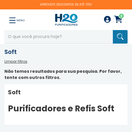
APROVEITE DESCONTOS DE ATÉ 70%!
0
MENU
Soft
Limpar filtros
Não temos resultados para sua pesquisa. Por favor,
tente com outros filtros.
Soft
Purificadores e Refis Soft