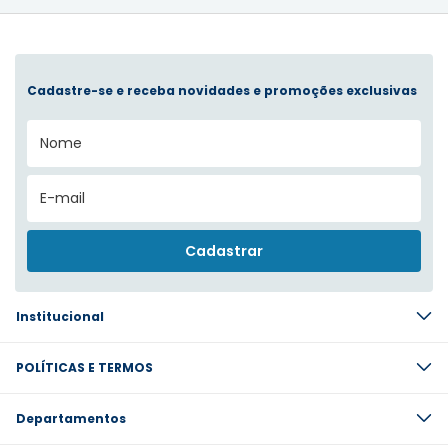
Cadastre-se e receba novidades e promoções exclusivas
Institucional
POLÍTICAS E TERMOS
Departamentos