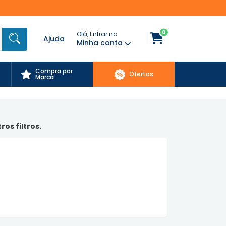
0
Olá, Entrar na
Ajuda
Minha conta
Compra por
Ofertas
Marca
os filtros.