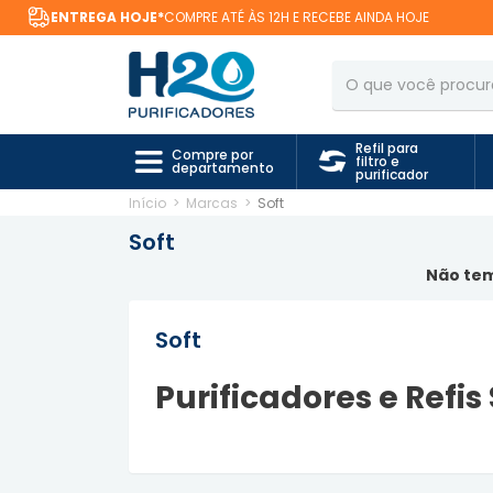
Refil para
Compre por
filtro e
departamento
purificador
Início
>
Marcas
>
Soft
Soft
Não tem
Soft
Purificadores e Refis 