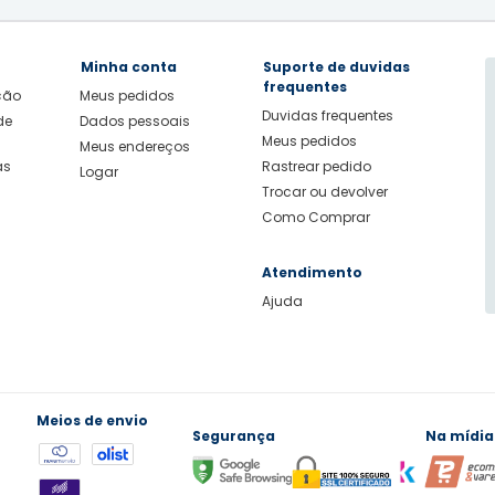
Minha conta
Suporte de duvidas
frequentes
ição
Meus pedidos
Duvidas frequentes
de
Dados pessoais
Meus pedidos
Meus endereços
as
Rastrear pedido
Logar
Trocar ou devolver
Como Comprar
Atendimento
Ajuda
Meios de envio
Segurança
Na mídia