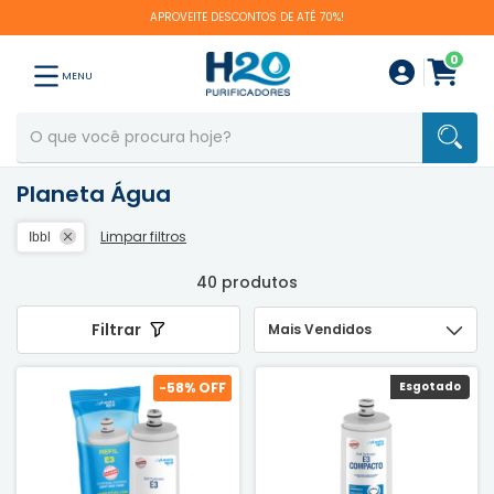
APROVEITE DESCONTOS DE ATÉ 70%!
0
MENU
Planeta Água
Limpar filtros
Ibbl
40 produtos
Filtrar
-
58
% OFF
Esgotado