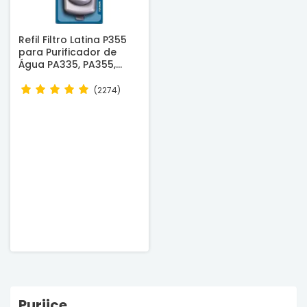
Refil Filtro Latina P355
para Purificador de
Água PA335, PA355,
XPA375 e outros -
Original
(2274)
Puriice