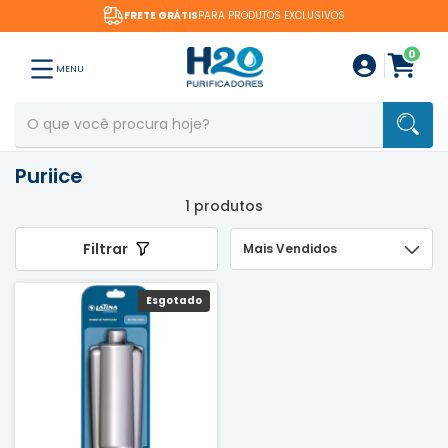
FRETE GRÁTIS
PARA PRODUTOS EXCLUSIVOS
0
MENU
Puriice
1 produtos
Filtrar
Esgotado