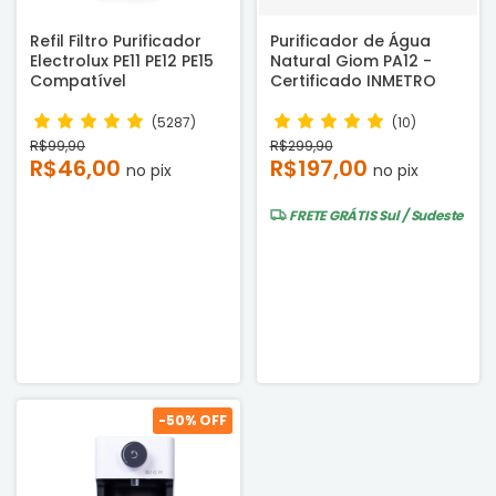
Refil Filtro Purificador
Purificador de Água
Electrolux PE11 PE12 PE15
Natural Giom PA12 -
Compatível
Certificado INMETRO
(5287)
(10)
R$99,90
R$299,90
R$46,00
R$197,00
no pix
no pix
FRETE GRÁTIS
Sul / Sudeste
-
50
% OFF