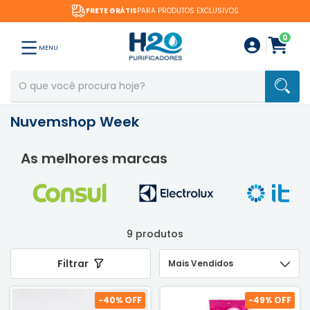
FRETE GRÁTIS
PARA PRODUTOS EXCLUSIVOS
0
MENU
Nuvemshop Week
As melhores marcas
9 produtos
Filtrar
-
40
% OFF
-
49
% OFF