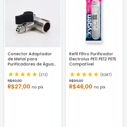
Conector Adaptador
Refil Filtro Purificador
de Metal para
Electrolux PE11 PE12 PE15
Purificadores de Água
Compatível
com Rosca ½ e ¼
(272)
(5287)
R$49,90
R$99,90
R$27,00
R$46,00
no pix
no pix