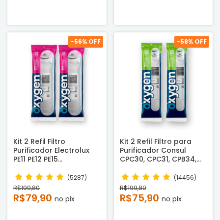
-
56
% OFF
-
58
% OFF
Kit 2 Refil Filtro
Kit 2 Refil Filtro para
Purificador Electrolux
Purificador Consul
PE11 PE12 PE15
CPC30, CPC31, CPB34,
Compatível
CPB35 e CPB36 -
Compatível
(5287)
(14456)
R$199,80
R$199,80
R$79,90
R$75,90
no pix
no pix