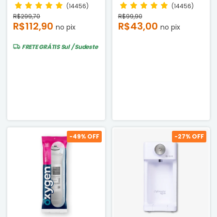
Compatível
Compatível
(14456)
(14456)
R$299,70
R$99,90
R$112,90
R$43,00
no pix
no pix
FRETE GRÁTIS
Sul / Sudeste
-
49
% OFF
-
27
% OFF