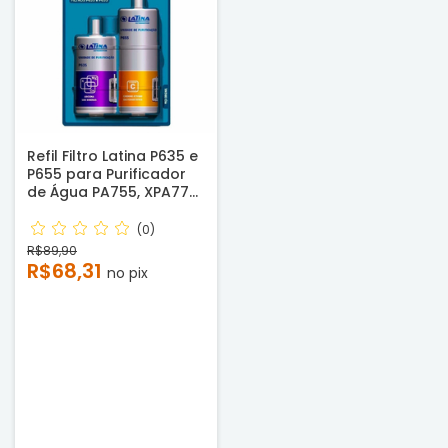
Refil Filtro Latina P635 e
P655 para Purificador
de Água PA755, XPA775,
PN555 e outros -
Reembalado
(0)
R$89,90
R$68,31
no pix