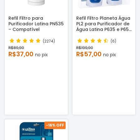
Refil Filtro para
Refil Filtro Planeta Água
Purificador Latina PN535
PL2 para Purificador de
– Compatível
Água Latina P635 e P655
Compatível - Novo
(2274)
(6)
R$89,90
R$199,90
R$37,00
R$57,00
no pix
no pix
-
16
% OFF