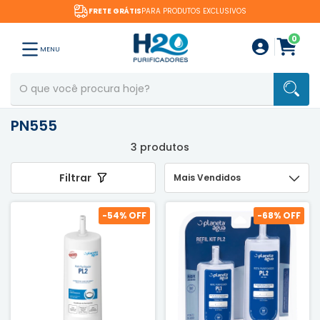
FRETE GRÁTIS
PARA PRODUTOS EXCLUSIVOS
0
MENU
PN555
3 produtos
Filtrar
-
54
% OFF
-
68
% OFF