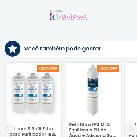
Você também pode gostar
-
25
% OFF
-
26
% OFF
Refil Filtro FP3 MI ¼
Ref
Kit com 3 Refil Filtro
Equilibra o PH da
Águ
para Purificador IBBL
Água e Adiciona Sais
Pur