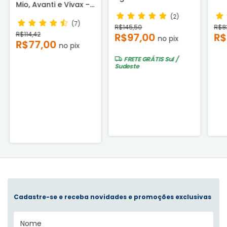
Mio, Avanti e Vivax –
Minerais Compatível
IBB
Compatível
Co
(2)
(7)
R$145,50
R$8
R$114,42
R$97,00
R$
no pix
R$77,00
no pix
FRETE GRÁTIS
Sul /
Sudeste
Cadastre-se e receba novidades e promoções exclusivas