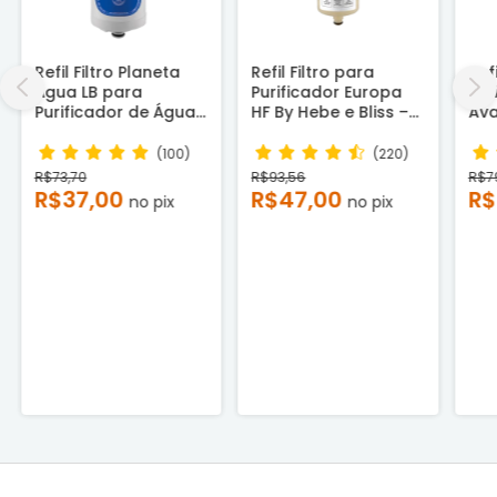
Refil Filtro Planeta
Refil Filtro para
Ref
Água LB para
Purificador Europa
Pur
Purificador de Água
HF By Hebe e Bliss –
Ava
Libell Flex -
Compatível
Co
Compatível
(100)
(220)
R$73,70
R$93,56
R$7
R$37,00
R$47,00
R$
no pix
no pix