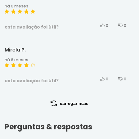
há 6 meses
0
0
esta avaliação foi útil?
Mirela P.
há 6 meses
0
0
esta avaliação foi útil?
carregar mais
Perguntas & respostas