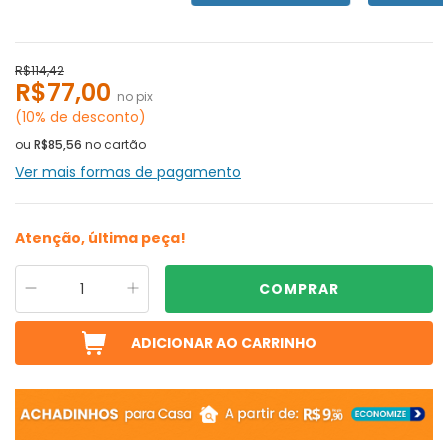
R$114,42
R$77,00
no pix
(10% de desconto)
ou
R$85,56
no cartão
Ver mais formas de pagamento
Atenção, última peça!