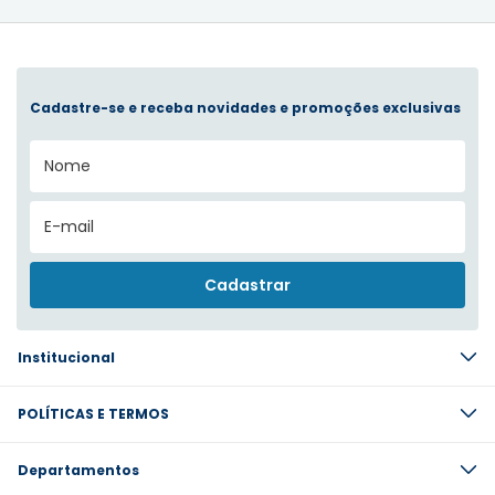
Cadastre-se e receba novidades e promoções exclusivas
Institucional
POLÍTICAS E TERMOS
Departamentos