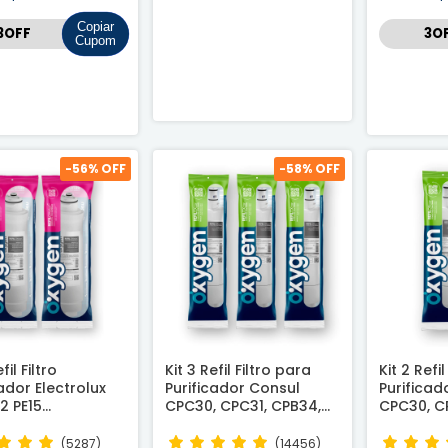
Copiar
Cupom
-
56
% OFF
-
58
% OFF
fil Filtro
Kit 3 Refil Filtro para
Kit 2 Refi
cador Electrolux
Purificador Consul
Purificad
12 PE15
CPC30, CPC31, CPB34,
CPC30, C
tível
CPB35 e CPB36 -
CPB35 e 
Compatível
Compatí
(5287)
(14456)