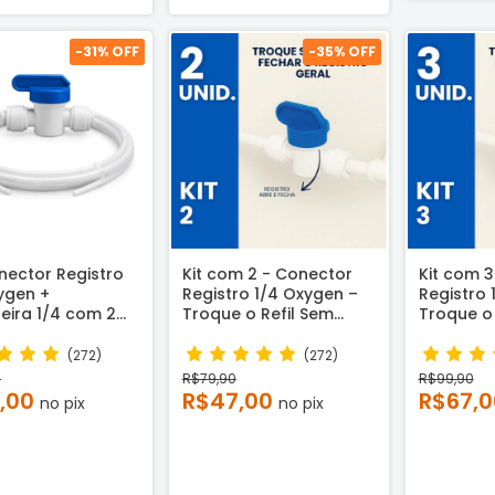
-
31
% OFF
-
35
% OFF
nector Registro
Kit com 2 - Conector
Kit com 3
ygen +
Registro 1/4 Oxygen –
Registro 
ira 1/4 com 2
Troque o Refil Sem
Troque o 
s
Fechar o Registro Geral
Fechar o 
(272)
(272)
0
R$79,90
R$99,90
,00
R$47,00
R$67,
no pix
no pix