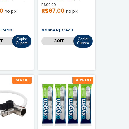
R$99,90
90
R$67,00
no pix
no pix
3 reais
Ganhe
R$3 reais
Copiar
Copiar
Cupom
Cupom
-
51
% OFF
-
40
% OFF