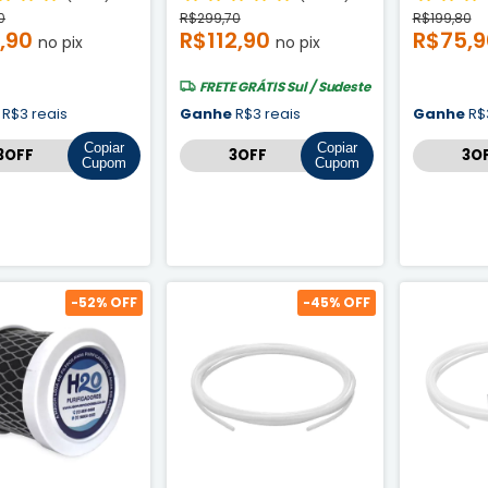
0
R$299,70
R$199,80
,90
R$112,90
R$75,
no pix
no pix
FRETE GRÁTIS
Sul / Sudeste
e
R$3 reais
Ganhe
R$3 reais
Ganhe
R$
Copiar
Copiar
Cupom
Cupom
-
52
% OFF
-
45
% OFF