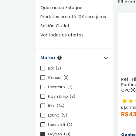
119 pro
Queima de Estoque
Produtos em até 10X sem juros
Saldão Outlet
Ver todas as ofertas
Ver mais
Marca
1
Bbi
(2)
Consul
(3)
Refil F
Purifi
Electrolux
(7)
CPC30,
CPB35 
Flash Limp
(9)
Compa
Ibbl
(24)
R$99,9
R$4
Latina
(5)
Lorenzetti
(2)
Oxygen
(21)
Ganh