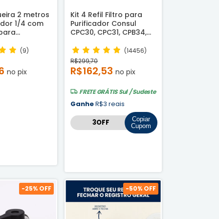
ueira 2 metros
Kit 4 Refil Filtro para
dor 1/4 com
Purificador Consul
 para
CPC30, CPC31, CPB34,
r e filtro de
CPB35 e CPB36 -
Compatível
(9)
(14456)
R$299,70
96
R$162,53
no pix
no pix
FRETE GRÁTIS
Sul / Sudeste
Ganhe
R$3 reais
Copiar
Cupom
-
25
% OFF
-
50
% OFF