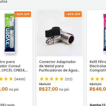
dutos
-
52
% OFF
-
40
% OFF
iltro para
Conector Adaptador
Refil Filt
cador Consul
de Metal para
Electrolux
 CPC31, CPB34,
Purificadores de Água
Compatí
e CPB36 -
com Rosca ½ e ¼
tível
(14456)
(272)
0
R$49,90
R$99,90
3,00
R$27,00
R$46,
no pix
no pix
e
R$3 reais
Ganhe
R$