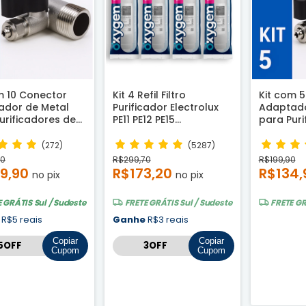
m 10 Conector
Kit 4 Refil Filtro
Kit com 
ador de Metal
Purificador Electrolux
Adaptado
urificadores de
PE11 PE12 PE15
para Puri
com Rosca ½ e ¼
Compatível
Água com
(272)
(5287)
90
R$299,70
R$199,90
9,90
R$173,20
R$134
no pix
no pix
E GRÁTIS
Sul / Sudeste
FRETE GRÁTIS
Sul / Sudeste
FRETE G
e
R$5 reais
Ganhe
R$3 reais
Copiar
Copiar
Cupom
Cupom