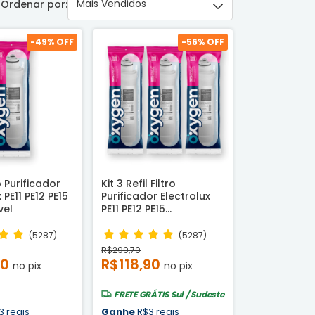
Ordenar por:
-
49
% OFF
-
56
% OFF
ro Purificador
Kit 3 Refil Filtro
 PE11 PE12 PE15
Purificador Electrolux
vel
PE11 PE12 PE15
Compatível
(5287)
(5287)
R$299,70
00
R$118,90
no pix
no pix
FRETE GRÁTIS
Sul / Sudeste
3 reais
Ganhe
R$3 reais