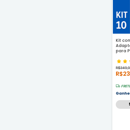
Kit co
Adapt
para P
Água 
R$349,
R$23
FRET
Ganh