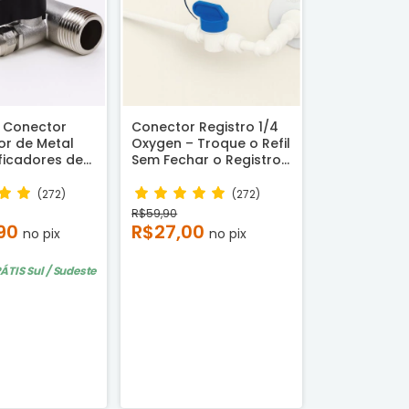
5 Conector
Conector Registro 1/4
r de Metal
Oxygen – Troque o Refil
ficadores de
Sem Fechar o Registro
 Rosca ½ e ¼
Geral
(272)
(272)
R$59,90
,90
R$27,00
no pix
no pix
RÁTIS
Sul / Sudeste