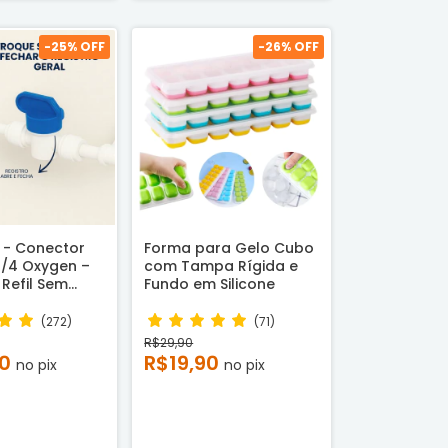
-
25
% OFF
-
26
% OFF
 - Conector
Forma para Gelo Cubo
1/4 Oxygen –
com Tampa Rígida e
Refil Sem
Fundo em Silicone
Registro Geral
(272)
(71)
R$29,90
00
R$19,90
no pix
no pix