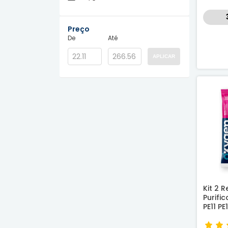
Planeta Água
(26)
Preço
Ready
(1)
De
Até
APLICAR
Kit 2 Re
Purifi
PE11 PE
Compa