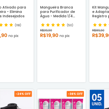
o Ativado para
Mangueira Branca
Kit Mang
ira - Elimina
para Purificador de
e Adapta
s Indesejados
Água - Medida 1/4
Registro
(6,35x1,0mm) Com 02
Purificado
Metros
Água
(118)
(50)
0
R$39,90
R$89,90
,90
R$19,90
R$39,
no pix
no pix
-
24
% OFF
-
36
% OFF