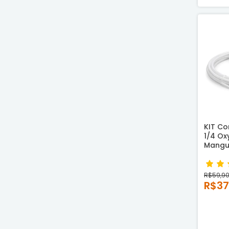
KIT Co
1/4 Ox
Mangue
metro
R$59,9
R$37