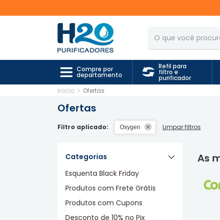
Refil para
Compre por
filtro e
departamento
purificador
Início
>
Ofertas
Ofertas
Filtro aplicado:
Limpar filtros
Oxygen
As 
Categorias
Esquenta Black Friday
Produtos com Frete Grátis
Produtos com Cupons
Desconto de 10% no Pix