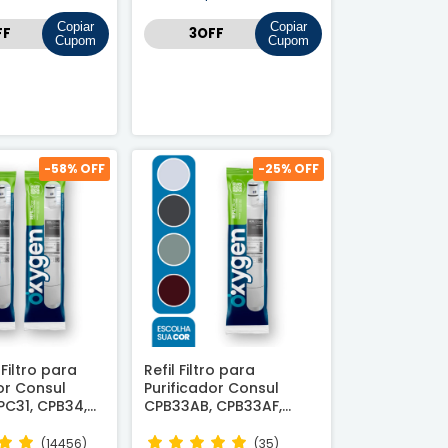
Copiar
Copiar
Cupom
Cupom
-
58
% OFF
-
25
% OFF
l Filtro para
Refil Filtro para
or Consul
Purificador Consul
PC31, CPB34,
CPB33AB, CPB33AF,
CPB36 -
CPB33AV e CPB33AN -
vel
Compatível
(14456)
(35)