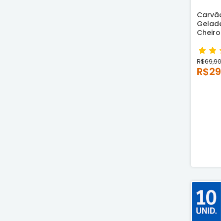
Carvã
Gelade
Cheiro
R$69,9
R$29