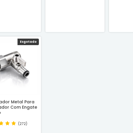
Esgotado
ador Metal Para
cador Com Engate
o
(272)