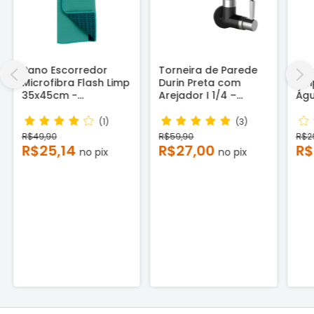
Pano Escorredor
Torneira de Parede
Esp
Microfibra Flash Limp
Durin Preta com
Lim
35x45cm -
Arejador I 1/4 –
Ág
Antibacteriano e
Economia de Água e
Man
Super Absorvente
Alta Resistência
e S
(1)
(3)
Qu
R$49,90
R$59,90
R$2
R$25,14
R$27,00
R$
no pix
no pix