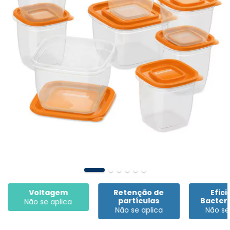
Voltagem
Retenção de
Efici
partículas
Bacteri
Não se aplica
Não se aplica
Não se