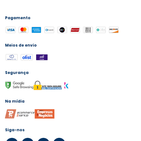
Pagamento
Meios de envio
Segurança
Na mídia
Siga-nos