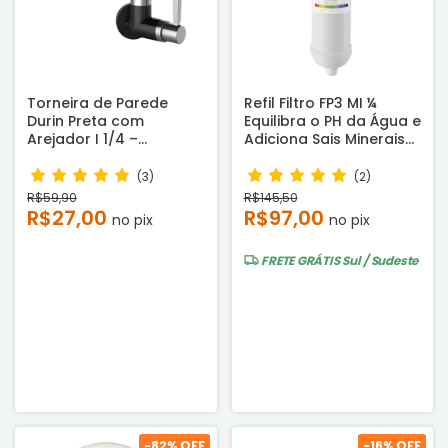
Torneira de Parede
Refil Filtro FP3 MI ¼
Durin Preta com
Equilibra o PH da Água e
Arejador I 1/4 –
Adiciona Sais Minerais
Economia de Água e
Compatível
Alta Resistência
(3)
(2)
R$59,90
R$145,50
R$27,00
R$97,00
no pix
no pix
FRETE GRÁTIS
Sul / Sudeste
-
82
% OFF
-
16
% OFF