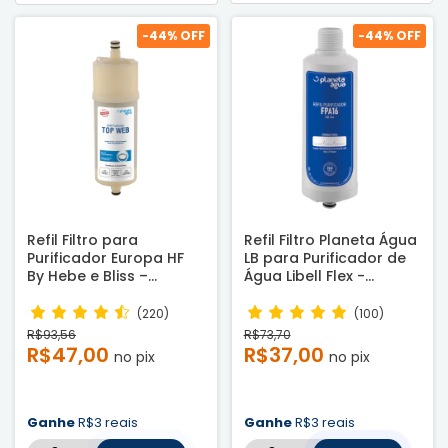
-
44
% OFF
-
44
% OFF
Refil Filtro para
Refil Filtro Planeta Água
Purificador Europa HF
LB para Purificador de
By Hebe e Bliss –
Água Libell Flex -
Compatível
Compatível
(220)
(100)
R$93,56
R$73,70
R$47,00
R$37,00
no pix
no pix
Ganhe
R$3 reais
Ganhe
R$3 reais