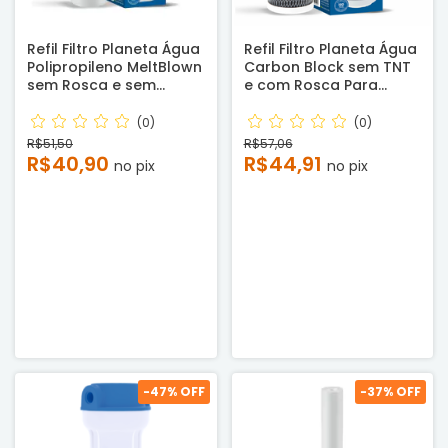
Refil Filtro Planeta Água
Refil Filtro Planeta Água
Polipropileno MeltBlown
Carbon Block sem TNT
sem Rosca e sem
e com Rosca Para
acabamento para
Carcaças de 9,3/4"
Carcaças de 9,3/4"
Planeta Água, BBI,
(0)
(0)
Planeta Água, Lorenzetti
Pentair, Lorenzetti e
R$51,50
R$57,06
e outros - Compatível -
outras -Reembalado
R$40,90
R$44,91
no pix
no pix
Reembalado
-
47
% OFF
-
37
% OFF