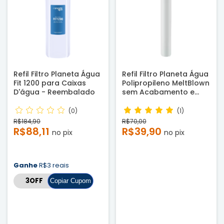
Refil Filtro Planeta Água
Refil Filtro Planeta Água
Fit 1200 para Caixas
Polipropileno MeltBlown
D'água - Reembalado
sem Acabamento e
sem Rosca para
Carcaças de 20" inox,
(0)
(1)
PP, San e outras -
R$184,90
R$70,00
Compatível
R$88,11
R$39,90
no pix
no pix
Ganhe
R$3 reais
Copiar Cupom