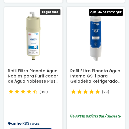
Esgotado
Esgotado
QUEIMA DE ESTOQUE
Refil Filtro Planeta Água
Refil Filtro Planeta água
Nobles para Purificador
Interno GS-1 para
de Água Noblesse Plus,
Geladeira Refrigerador
CTA Smart e Da Vinci -
Samsung Side HAF-
Compatível
CIN/EXP
(351)
(29)
FRETE GRÁTIS
Sul / Sudeste
Ganhe
R$3 reais