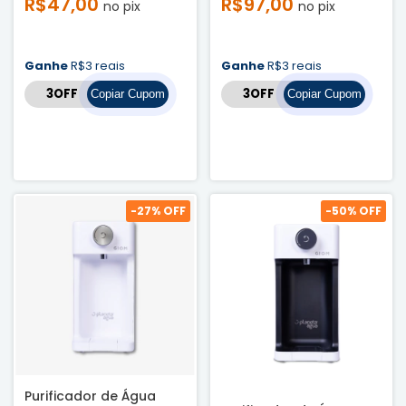
R$47,00
R$97,00
no pix
no pix
Ganhe
R$3 reais
Ganhe
R$3 reais
Copiar Cupom
Copiar Cupom
-
27
% OFF
-
50
% OFF
Purificador de Água