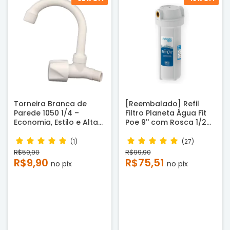
Torneira Branca de
[Reembalado] Refil
Parede 1050 1/4 –
Filtro Planeta Água Fit
Economia, Estilo e Alta
Poe 9'' com Rosca 1/2
Resistência
para Caixa d’Água e
Cavalete
(1)
(27)
R$59,90
R$99,90
R$9,90
R$75,51
no pix
no pix