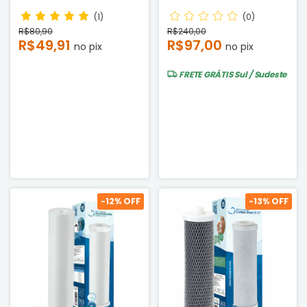
Bebedouro Lider -
Cavalete
Compatível
(1)
(0)
R$80,90
R$240,00
R$49,91
R$97,00
no pix
no pix
FRETE GRÁTIS
Sul / Sudeste
-
12
% OFF
-
13
% OFF