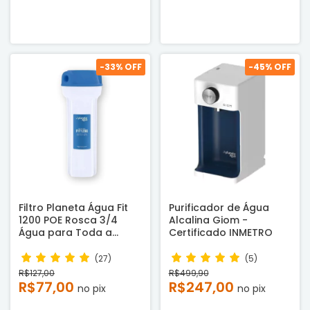
-
33
% OFF
-
45
% OFF
Filtro Planeta Água Fit
Purificador de Água
1200 POE Rosca 3/4
Alcalina Giom -
Água para Toda a
Certificado INMETRO
Casa - Certificado
(27)
(5)
R$127,00
R$499,90
R$77,00
R$247,00
no pix
no pix