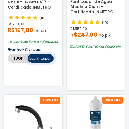
Purificador de Água
Natural Giom PA12 -
Alcalina Giom -
Certificado INMETRO
Certificado INMETRO
(10)
(10)
R$299,90
R$197,00
R$550,90
no pix
R$247,00
no pix
FRETE GRÁTIS
Sul / Sudeste
FRETE GRÁTIS
Sul / Sudeste
Ganhe
R$10 reais
Copiar Cupom
-
50
% OFF
-
26
% OFF