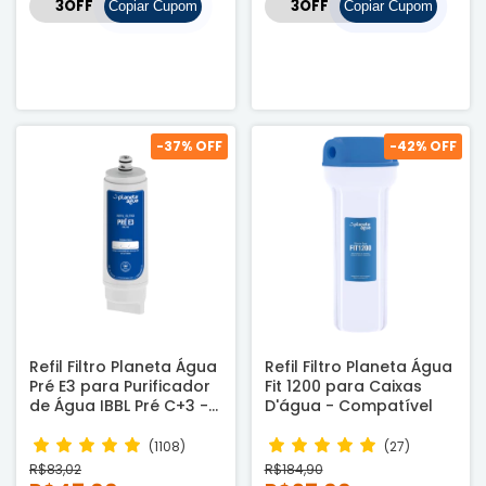
Copiar Cupom
Copiar Cupom
-
37
% OFF
-
42
% OFF
Refil Filtro Planeta Água
Refil Filtro Planeta Água
Pré E3 para Purificador
Fit 1200 para Caixas
de Água IBBL Pré C+3 -
D'água - Compatível
Compatível
(1108)
(27)
R$83,02
R$184,90