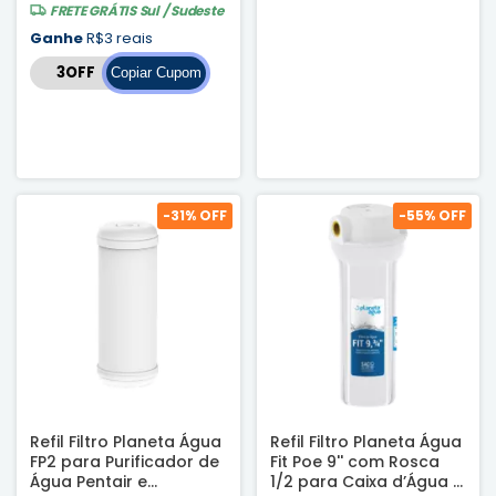
FRETE GRÁTIS
Sul / Sudeste
Ganhe
R$3 reais
Copiar Cupom
-
31
% OFF
-
55
% OFF
Refil Filtro Planeta Água
Refil Filtro Planeta Água
FP2 para Purificador de
Fit Poe 9'' com Rosca
Água Pentair e
1/2 para Caixa d’Água e