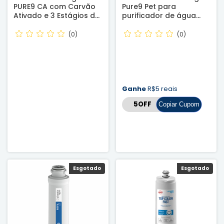
PURE9 CA com Carvão
Pure9 Pet para
Ativado e 3 Estágios de
purificador de água
Filtragem - Certificado
Pure9 Pet - Original
INMETRO - Reembalado
(0)
(0)
Ganhe
R$5 reais
Copiar Cupom
Esgotado
Esgotado