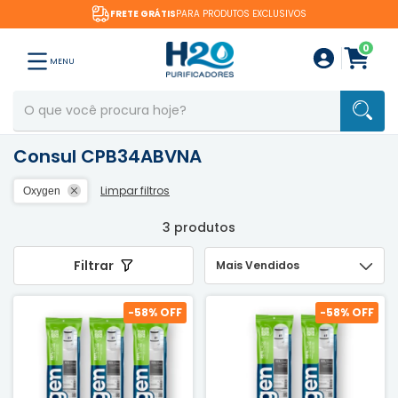
FRETE GRÁTIS
PARA PRODUTOS EXCLUSIVOS
0
MENU
Consul CPB34ABVNA
Limpar filtros
Oxygen
3 produtos
Filtrar
-
58
% OFF
-
58
% OFF