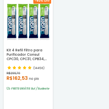
-
40
% OFF
Kit 4 Refil Filtro para
Purificador Consul
CPC30, CPC31, CPB34,
CPB35 e CPB36 -
Compatível
(14456)
R$299,70
R$162,53
no pix
FRETE GRÁTIS
Sul / Sudeste