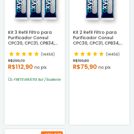
Kit 3 Refil Filtro para
Kit 2 Refil Filtro para
Purificador Consul
Purificador Consul
CPC30, CPC31, CPB34,
CPC30, CPC31, CPB34,
CPB35 e CPB36 -
CPB35 e CPB36 -
Compatível
Compatível
(14456)
(14456)
R$299,70
R$199,80
R$112,90
R$75,90
no pix
no pix
FRETE GRÁTIS
Sul / Sudeste